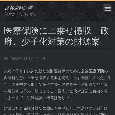
槌谷歯科医院
健康は「お口」から
医療保険に上乗せ徴収 政
府、少子化対策の財源案
2023年05月19日 12:29
政府は子ども政策の新たな財源確保のために
公的医療保険
の
保険料などに上乗せ徴収する案を与党に示す調整に入った。3
年間の集中対策期間で多子世帯への児童手当の加算など予算
を増額する分の一部に充てる。幅広い世代や企業に負担を求
める一方で、税制論議の機運は乏しい。
財源は社会保障分野での歳出を削減した上で足りない部分に
ついて新たに負担増を求める。経団連などが提起する消費税