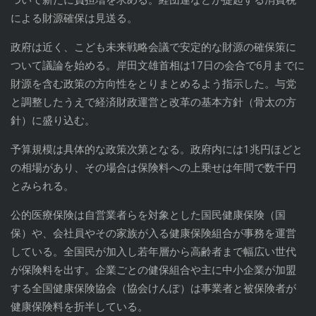
による財源確保は見送る。
政府は近く、こども未来戦略会議で安定的な財源の確保策に
ついて議論を始める。岸田文雄首相は17日の会合で6月までに
財源を含む政策の方向性をとりまとめるよう指示した。与党
と調整したうえで経済財政運営と改革の基本方針（骨太の方
針）に盛り込む。
予算規模は具体的な政策次第となる。政府内には1兆円ほどと
の相場があり、その場合は保険料への上乗せは年間で数千円
とみられる。
公的医療保険は自営業者らを対象とした国民健康保険（国
保）や、会社員やその家族が入る健康保険組合が事務を運営
している。全国民が加入し若年層から高齢者まで幅広い世代
が保険料を出す。企業ごとの健保組合や主に中小企業が加盟
する全国健康保険協会（協会けんぽ）は事業者と被保険者が
健康保険料を折半している。