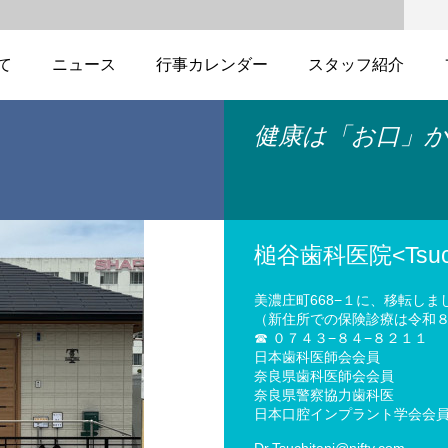
て
ニュース
行事カレンダー
スタッフ紹介
健康は「お口」
槌谷歯科医院<Tsuchita
美濃庄町668−１に、移転しま
（新住所での保険診療は令和８
☎︎ ０７４３−８４−８２１１
日本歯科医師会会員
奈良県歯科医師会会員
奈良県警察協力歯科医
日本口腔インプラント学会会