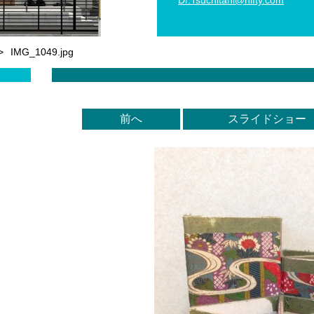
Dr.Tsuch
itani@ni
fty.com
>
IMG_1049.jpg
前へ
スライドショー